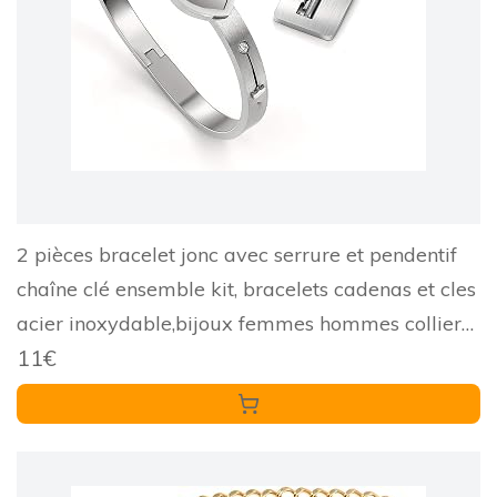
2 pièces bracelet jonc avec serrure et pendentif
chaîne clé ensemble kit, bracelets cadenas et cles
acier inoxydable,bijoux femmes hommes collier
11€
pour couple amoureux Paare partenaire amitié
cadeau