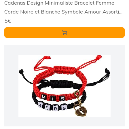
Cadenas Design Minimaliste Bracelet Femme
Corde Noire et Blanche Symbole Amour Assorti
5€
pour Anniversaires et Mariages