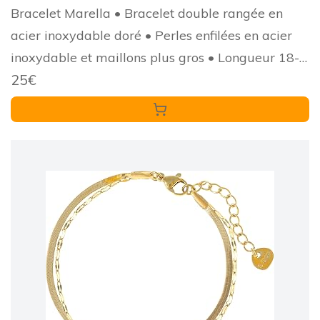
Bracelet Marella • Bracelet double rangée en
acier inoxydable doré • Perles enfilées en acier
inoxydable et maillons plus gros • Longueur 18-
25€
20 cm • Bijoux pour femme • 023406