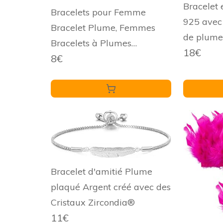
Bracelet 
Bracelets pour Femme
925 avec
Bracelet Plume, Femmes
de plume
Bracelets à Plumes
18€
8€
Manchette Accessoires pour
Cheveux Fournitures
Déguisement
Bracelet d'amitié Plume
plaqué Argent créé avec des
Cristaux Zircondia®
11€