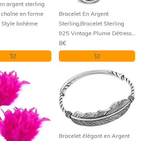
en argent sterling
 chaîne en forme
Bracelet En Argent
 Style bohème
Sterling,Bracelet Sterling
925 Vintage Plume Détresse
8€
Large De Manchette
Ethnique Réglable Ouvert
Couples Amulette Pour
Hommes Femmes Bijoux
D'Ét
Bracelet élégant en Argent