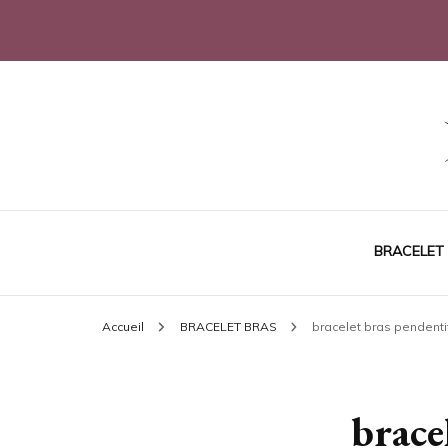
Sublimez votre poignet
Joli Bracelet
BRACELET
Accueil
BRACELET BRAS
bracelet bras pendenti
brace