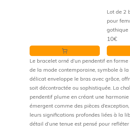
Lot de 2 
pour fem
gothique 
10€
Décorati
cosplay, f
Le bracelet orné d’un pendentif en forme
de la mode contemporaine, symbole à la f
délicat enveloppe le bras avec grâce, off
soit décontractée ou sophistiquée. La chaîn
pendentif plume en créant une harmonie su
émergent comme des pièces d’exception, 
leurs significations profondes liées à la 
détail d’une tenue est pensé pour refléter