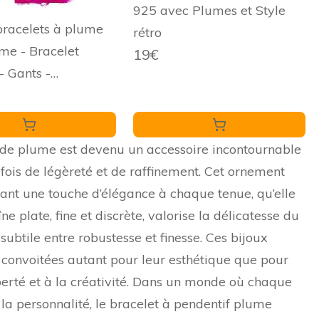
925 avec Plumes et Style
bracelets à plume
rétro
me - Bracelet
19€
- Gants -
on pour Halloween,
ête
 de plume est devenu un accessoire incontournable
ois de légèreté et de raffinement. Cet ornement
rant une touche d’élégance à chaque tenue, qu’elle
e plate, fine et discrète, valorise la délicatesse du
btile entre robustesse et finesse. Ces bijoux
convoitées autant pour leur esthétique que pour
liberté et à la créativité. Dans un monde où chaque
 la personnalité, le bracelet à pendentif plume