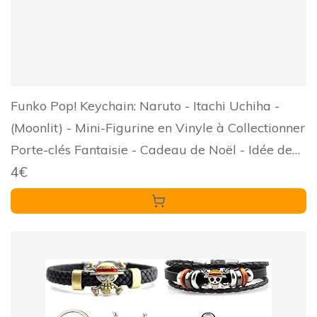
Funko Pop! Keychain: Naruto - Itachi Uchiha -
(Moonlit) - Mini-Figurine en Vinyle à Collectionner
Porte-clés Fantaisie - Cadeau de Noël - Idée de
4€
Cadeau - Produits Officiels - Anime Fans