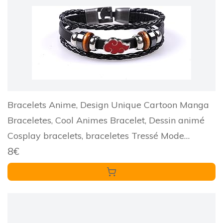
Bracelets Anime, Design Unique Cartoon Manga
Braceletes, Cool Animes Bracelet, Dessin animé
Cosplay bracelets, braceletes Tressé Mode
8€
Simple, bracelet Fashion Vintage pour Amis
Adulte Adolescent