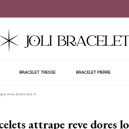
BRACELET TRESSE
BRACELET PIERRE
ape reve dores lots 4
celets attrape reve dores lo