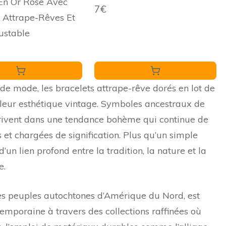
 En Or Rose Avec
7€
Femme Design Réglable et
 Attrape-Rêves Et
Élégant Accessoire Mode
justable
 de mode, les bracelets attrape-rêve dorés en lot de
leur esthétique vintage. Symboles ancestraux de
nscrivent dans une tendance bohème qui continue de
et chargées de signification. Plus qu’un simple
d’un lien profond entre la tradition, la nature et la
e.
des peuples autochtones d’Amérique du Nord, est
ntemporaine à travers des collections raffinées où