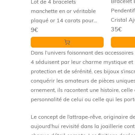
Bracelet
Lot de 4 bracelets
Pendentif
manchette en or véritable
Cristal A
plaqué or 14 carats pour
35€
9€
femme - Bracelet réglable
en perles dorées, One Size,
Pierre précieuse, Sans pierre
Dans l’univers foisonnant des accessoires
précieuse
4 séduisent par leur charme mystique et 
protection et de sérénité, ces bijoux s’i
conquérir les amateurs de pièces uniques 
ornement, ils racontent une histoire, celle 
personnalité de celui ou celle qui les port
Le concept de l’attrape-rêve, originaire 
aujourd’hui revisité dans la joaillerie co