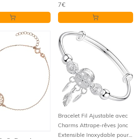
7€
tendance - Cadeau - Doré, L,
or, L
Bracelet Fil Ajustable avec
Charms Attrape-rêves Jonc
Extensible Inoxydable pour