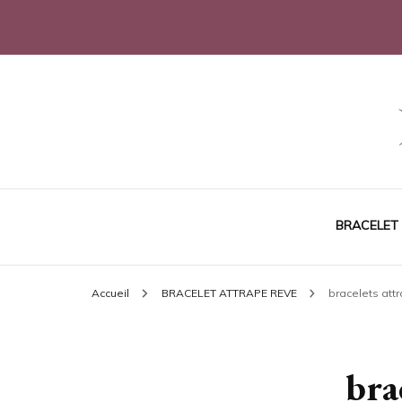
Sublimez votre poignet
Joli Bracelet
BRACELET
Accueil
BRACELET ATTRAPE REVE
bracelets attr
bra